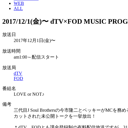
WEB
ALL
2017/12/1(金)〜 dTV×FOD MUS
放送日
2017年12月1日(金)〜
放送時間
am1:00～配信スタート
放送局
dTV
FOD
番組名
LOVE or NOT♪
備考
三代目J Soul Brothersの今市隆二とベッキーがM
カットされた未公開トークを一挙放出！
＊dTV、FODとも課金登録制の有料配信放送ですが