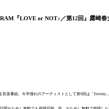
IC PROGRAM『LOVE or NOT♪／第1
Cを務める音楽番組。今市憧れのアーティストとして第9回は「Eter
、31日間おためし無料でも視聴可能。尚、おためし無料で視聴し