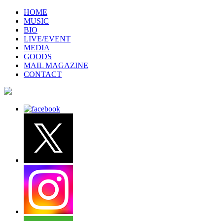
HOME
MUSIC
BIO
LIVE/EVENT
MEDIA
GOODS
MAIL MAGAZINE
CONTACT