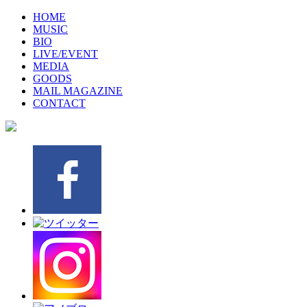
HOME
MUSIC
BIO
LIVE/EVENT
MEDIA
GOODS
MAIL MAGAZINE
CONTACT