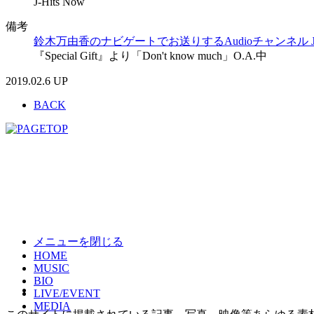
J-Hits Now
備考
鈴木万由香のナビゲートでお送りするAudioチャンネル J-Hi
『Special Gift』より「Don't know much」O.A.中
2019.02.6 UP
BACK
メニューを閉じる
HOME
MUSIC
BIO
LIVE/EVENT
MEDIA