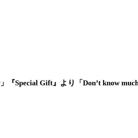
『Special Gift』より「Don’t know muc