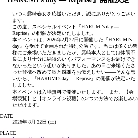
いつも露崎春女を応援いただき、誠にありがとうござい
ます。
この度、スペシャルイベント『HARUMI’s day ―
Reprise』の開催が決定いたしました。
本イベントは、2026年2月22日に開催した『HARUMI’s
day』を受けて企画された特別公演です。当日は多くの皆
様にご来場いただきましたが、露崎本人としては体調不
良により十分に納得のいくパフォーマンスをお届けでき
なかったという想いがありました。あの日ご来場くださ
った皆様へ改めて歌と感謝をお伝えしたい――そんな想
いから、『HARUMI’s day ― Reprise』の開催が決定いた
しました。
本イベントは入場無料で開催いたします。 また、【会
場観覧】と【オンライン視聴】の2つの方法でお楽しみい
ただけます。
DATE
2026年 8月 22日 (土)
PLACE