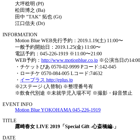
大坪稔明 (Pf)
松田博之 (Ba)
田中 "TAK" 拓也 (Gt)
江口信夫 (Dr)
INFORMATION
Motion Blue WEB先行予約：2019.1.19(土) 11:00〜
一般予約開始日：2019.1.25(金) 11:00〜
電話予約：045-226-1919 ※11:00〜21:00
WEB予約：
http://www.motionblue.co.jp
※公演当日の14:0
・チケットぴあ 0570-02-9999 Pコード:142-045
・ローチケ 0570-084-005 Lコード:74632
・
イープラス http://eplus.jp
※2ステージ (入替制) ※整理番号有
※飲食代別途 ※未就学児入場不可 ※撮影・録音禁止
EVENT INFO
Motion Blue YOKOHAMA 045-226-1919
TITLE
露崎春女 LIVE 2019「Special Gift -心斎橋編-」
DATE